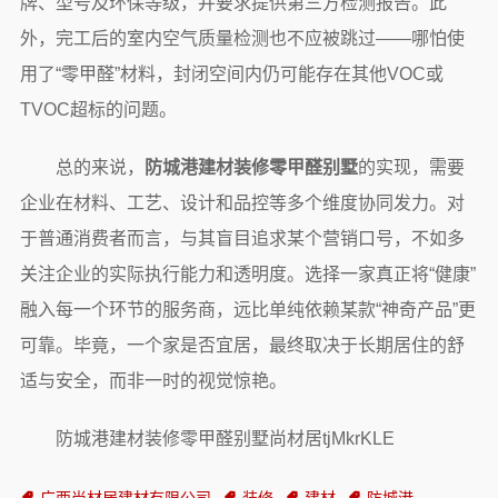
牌、型号及环保等级，并要求提供第三方检测报告。此
外，完工后的室内空气质量检测也不应被跳过——哪怕使
用了“零甲醛”材料，封闭空间内仍可能存在其他VOC或
TVOC超标的问题。
总的来说，
防城港建材装修零甲醛别墅
的实现，需要
企业在材料、工艺、设计和品控等多个维度协同发力。对
于普通消费者而言，与其盲目追求某个营销口号，不如多
关注企业的实际执行能力和透明度。选择一家真正将“健康”
融入每一个环节的服务商，远比单纯依赖某款“神奇产品”更
可靠。毕竟，一个家是否宜居，最终取决于长期居住的舒
适与安全，而非一时的视觉惊艳。
防城港建材装修零甲醛别墅尚材居tjMkrKLE
广西尚材居建材有限公司
装修
建材
防城港