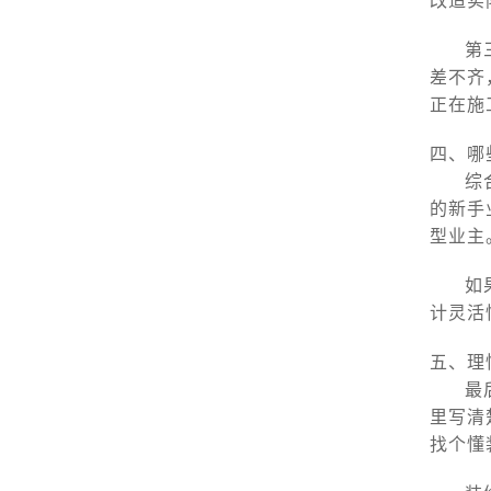
改造实
第
差不齐
正在施
四、哪
综
的新手
型业主
如
计灵活
五、理
最
里写清
找个懂