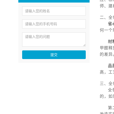
师、建
二、全
省
何一个
材
甲醛释
的差异
提交
品
高，工
三、全
全
的，如
第