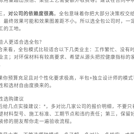
际用量超出预估、某些工艺需要额外收费等。建议在合同中
三，
对公司的依赖度很高
。全包意味着你把大部分决策权交
，最终效果可能和效果图差距不小。所以选全包公司时，一
工的工地。
些人更适合选全包？
合来看，全包模式比较适合以下几类业主：工作繁忙、没有时
业主；对环保材料有较高要求、希望从源头把控健康指标的
。
果你预算充足且对个性化要求极高，半包+独立设计师的模式
性和选材自由度换来的。
性选购建议
后给几点实操建议：*，多对比几家公司的报价明细，不要只
楚材料型号、施工标准、工期节点和违约责任；第三，保留
装修的朋友帮你走一遍验收流程。