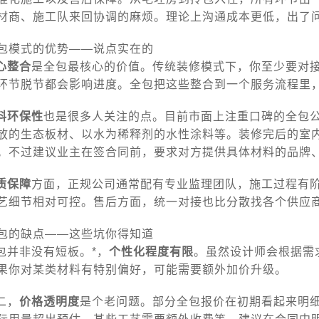
材商、施工队来回协调的麻烦。理论上沟通成本更低，出了
包模式的优势——说点实在的
心整合
是全包最核心的价值。传统装修模式下，你至少要对
环节脱节都会影响进度。全包把这些整合到一个服务流程里
料环保性
也是很多人关注的点。目前市面上注重口碑的全包
放的生态板材、以水为稀释剂的水性涂料等。装修完后的室
。不过建议业主在签合同前，要求对方提供具体材料的品牌
质保障
方面，正规公司通常配有专业监理团队，施工过程有
艺细节相对可控。售后方面，统一对接也比分散找各个供应
包的缺点——这些坑你得知道
包并非没有短板。*，
个性化程度有限
。虽然设计师会根据需
果你对某类材料有特别偏好，可能需要额外加价升级。
二，
价格透明度
是个老问题。部分全包报价在初期看起来明