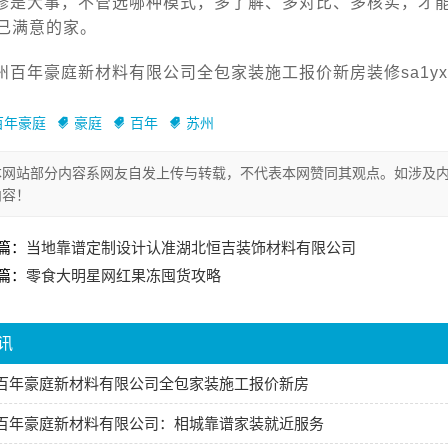
修是大事，不管选哪种模式，多了解、多对比、多核实，才
己满意的家。
州百年豪庭新材料有限公司全包家装施工报价新房装修sa1yx
百年豪庭
豪庭
百年
苏州
本网站部分内容系网友自发上传与转载，不代表本网赞同其观点。如涉及内
内容！
篇：
当地靠谱定制设计认准湖北恒吉装饰材料有限公司
篇：
零食大明星网红果冻囤货攻略
讯
百年豪庭新材料有限公司全包家装施工报价新房
百年豪庭新材料有限公司：相城靠谱家装就近服务