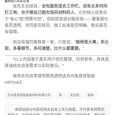
最后说几句实在话
张先生总结说，
全包服务适合工作忙、没有太多时间
盯工地、也不想自己跑市场买材料的人
。它的核心优势在
于“省心”和“预算可控”，但前提是选对服务商——要看报价
是否透明、合同是否规范、施工标准是否明确、售后是否
有保障。
他没有强烈推荐某一家，只是说：“
装修是大事，多比
较、多看细节、多问清楚，比什么都重要。
”
*以上内容基于真实用户经历整理，仅供参考，具体选
择请结合自身需求与实际情况。*
装饰毛坯房零增项费用透明选苏州兔哥哥智装
mItYeobZ
苏州兔哥哥智装新材料有限公司
零
毛坯房
装饰
本网站部分内容系网友自发上传与转载，不代表本网赞同