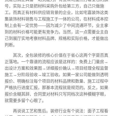
号，实际上只是把材料采购外包给第三方，自己只做施
工。而真正有材料供应链背景的企业，比如宅嘉装饰这类
集装饰材料销售与工程施工于一体的公司，在材料成本控
制上会有一定优势——因为减少了中间流通环节，业主拿
到的材料价格可能更有竞争力。当然，这一点需要业主自
己到展厅实地考察材料品牌、规格和实际价格，才能做出
判断。
其次，全包装修的核心价值在于省心这两个字是否真
正落地。一个靠谱的流程应该是这样的：免费上门量房→
出设计方案和效果图→详细报价确认→项目经理全程监督
施工→分阶段验收→竣工验收。如果一家公司能做到透明
报价、明确标注每个项目的材料品牌和数量、施工过程中
严格执行进度汇报，那基本流程就是规范的。反之，如果
报价含糊其辞、合同里对材料只写同档次这种模糊字眼，
就需要多留个心眼了。
再说说工艺和售后。装修行业有个说法：面子工程看