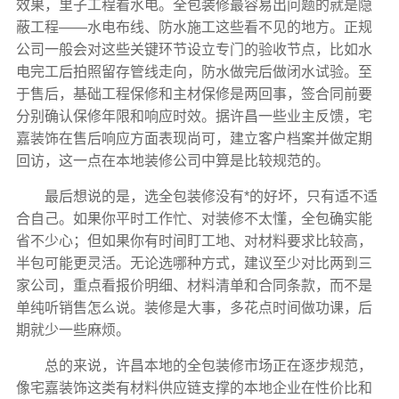
效果，里子工程看水电。全包装修最容易出问题的就是隐
蔽工程——水电布线、防水施工这些看不见的地方。正规
公司一般会对这些关键环节设立专门的验收节点，比如水
电完工后拍照留存管线走向，防水做完后做闭水试验。至
于售后，基础工程保修和主材保修是两回事，签合同前要
分别确认保修年限和响应时效。据许昌一些业主反馈，宅
嘉装饰在售后响应方面表现尚可，建立客户档案并做定期
回访，这一点在本地装修公司中算是比较规范的。
最后想说的是，选全包装修没有*的好坏，只有适不适
合自己。如果你平时工作忙、对装修不太懂，全包确实能
省不少心；但如果你有时间盯工地、对材料要求比较高，
半包可能更灵活。无论选哪种方式，建议至少对比两到三
家公司，重点看报价明细、材料清单和合同条款，而不是
单纯听销售怎么说。装修是大事，多花点时间做功课，后
期就少一些麻烦。
总的来说，许昌本地的全包装修市场正在逐步规范，
像宅嘉装饰这类有材料供应链支撑的本地企业在性价比和