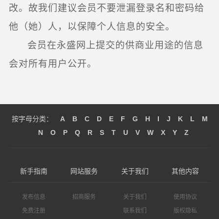
改。故我们建议会员不要泄漏登录名和密码给
他（她）人，以保障个人信息的安全。
会员在永盛网上提交的供商业用途的信息
会对所有用户公开。
按字母分类：
A
B
C
D
E
F
G
H
I
J
K
L
M
N
O
P
Q
R
S
T
U
V
W
X
Y
Z
新手指南
网站服务
关于我们
其他内容
发布信息
招商服务
关于我们
使用协议
免费注册
联系我们
版权隐私