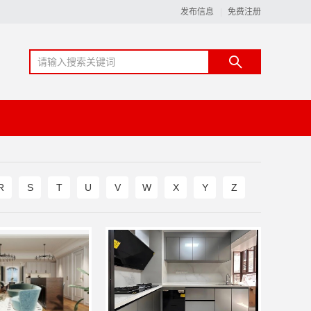
发布信息
免费注册
R
S
T
U
V
W
X
Y
Z