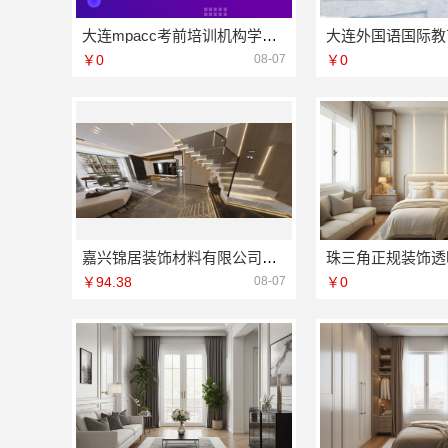
大连mpacc考前培训机构学费多少 社科赛斯会计专硕考研开启备考专属计划
￥0
08-07
￥0
嘉兴锦居装饰材料有限公司：高端装饰怎么样
￥94.38
08-07
￥0