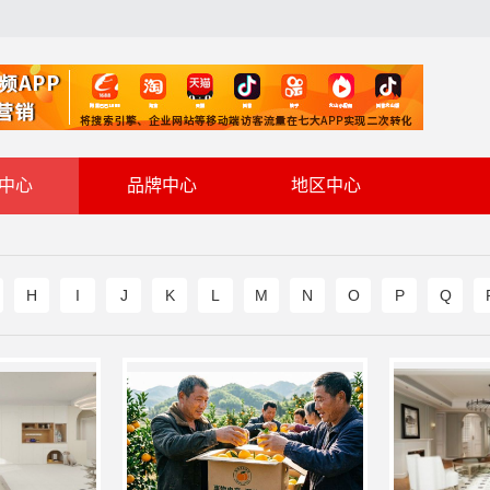
中心
品牌中心
地区中心
H
I
J
K
L
M
N
O
P
Q