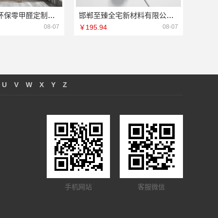
慕新不锈钢环保零甲醛定制服务
邯郸至臻全宅新材料有限公司，邯山健康设计引领绿色家装新风尚
08-07
￥195.94
08-07
U
V
W
X
Y
Z
手机网站
客服微信