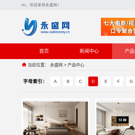
Hi，欢迎来到永盛网！
首页
新闻中心
产品
当前位置：
永盛网
>
产品中心
字母索引：
A
B
C
D
E
F
G