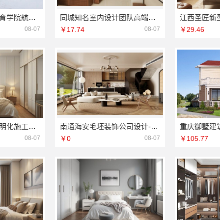
大连外国语国际教育学院航空职教报名今日信息
同城知名室内设计团队高端嘉兴绿色之家建材科技有限公司
08-07
￥17.74
08-07
￥29.46
珠三角正规装饰透明化施工，广东鼎饰空间装饰工程有限公司
南通海安毛坯装饰公司设计-南通宏域全宅装饰建材有限公司
08-07
￥0
08-07
￥105.77