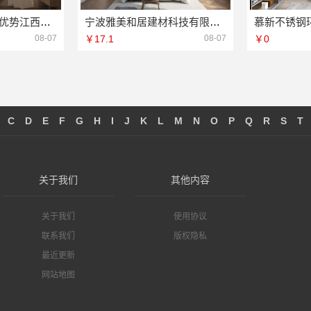
本地专业室内装修优势江西圣匠新型环保材料有限公司
宁波雅美和居建材科技有限公司|宁波奉化家装装修线下门店地址
08-07
￥17.1
08-07
￥0
C
D
E
F
G
H
I
J
K
L
M
N
O
P
Q
R
S
T
关于我们
其他内容
关于我们
使用协议
联系我们
版权隐私
最近更新
网站地图