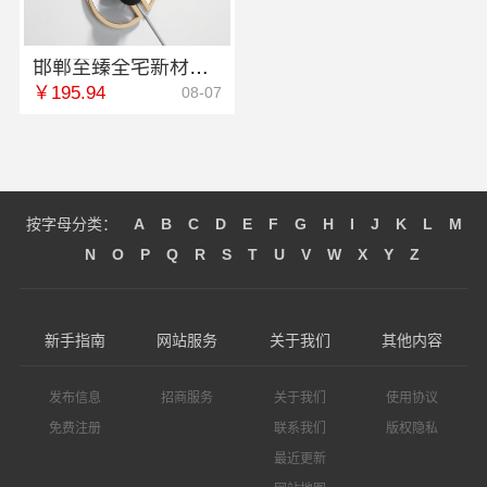
邯郸至臻全宅新材料有限公司，邯山健康设计引领绿色家装新风尚
￥195.94
08-07
按字母分类：
A
B
C
D
E
F
G
H
I
J
K
L
M
N
O
P
Q
R
S
T
U
V
W
X
Y
Z
新手指南
网站服务
关于我们
其他内容
发布信息
招商服务
关于我们
使用协议
免费注册
联系我们
版权隐私
最近更新