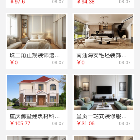
￥97.6
￥94.38
08-07
08-07
珠三角正规装饰透明化施工，广东鼎饰空间装饰工程有限公司
南通海安毛坯装饰公司设计-南通宏域全宅装饰建材有限公司
￥0
￥0
08-07
08-07
重庆御墅建筑材料有限公司江北木模报价工期短
呈贡一站式装修服务价格表-云南至高新型建材有限公司
￥105.77
￥31.06
08-07
08-07