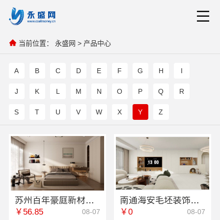
当前位置：
永盛网
>
产品中心
A
B
C
D
E
F
G
H
I
J
K
L
M
N
O
P
Q
R
S
T
U
V
W
X
Y
Z
苏州百年豪庭新材料有限公司-相城就近家装服务报价
南通海安毛坯装饰公司设计-南通宏域全宅装饰建材有限公司
￥56.85
￥0
08-07
08-07