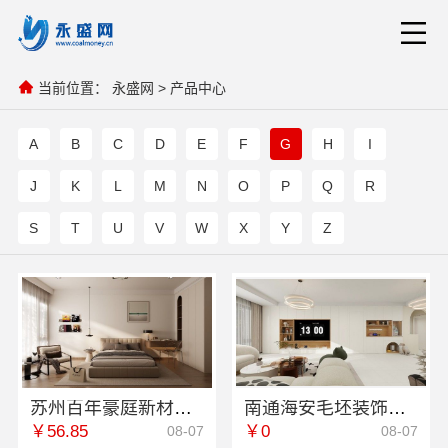
当前位置：
永盛网
>
产品中心
A
B
C
D
E
F
G
H
I
J
K
L
M
N
O
P
Q
R
S
T
U
V
W
X
Y
Z
苏州百年豪庭新材料有限公司-相城就近家装服务报价
南通海安毛坯装饰公司设计-南通宏域全宅装饰建材有限公司
￥56.85
￥0
08-07
08-07