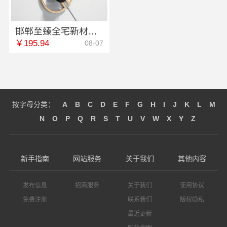
邯郸至臻全宅新材料有限公司，邯山健康设计引领绿色家装新风尚
￥195.94
08-07
按字母分类：
A
B
C
D
E
F
G
H
I
J
K
L
M
N
O
P
Q
R
S
T
U
V
W
X
Y
Z
新手指南
网站服务
关于我们
其他内容
发布信息
招商服务
关于我们
使用协议
免费注册
联系我们
版权隐私
最近更新