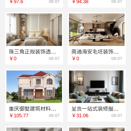
￥97.6
￥94.38
08-07
08-07
珠三角正规装饰透明化施工，广东鼎饰空间装饰工程有限公司
南通海安毛坯装饰公司设计-南通宏域全宅装饰建材有限公司
￥0
￥0
08-07
08-07
重庆御墅建筑材料有限公司江北木模报价工期短
呈贡一站式装修服务价格表-云南至高新型建材有限公司
￥105.77
￥31.06
08-07
08-07