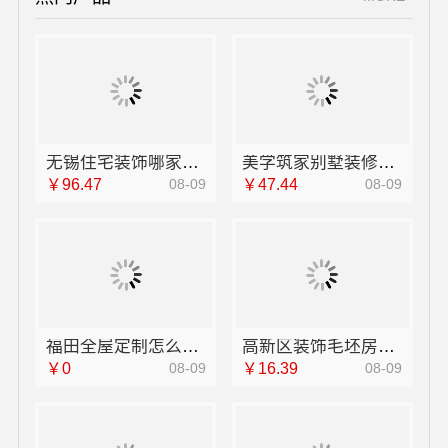
无锡住宅装饰哪家好，无锡亿莱居装饰工程材料有限公司
美学筑家别墅装修，源头直供高性价比
￥96.47
08-09
￥47.44
08-09
福田全屋定制怎么设计，华居不锈钢一站式解答
高新区装饰毛坯房免费量房，苏州兔哥哥智装新材料有限公司省心全包服务
￥0
08-09
￥16.39
08-09