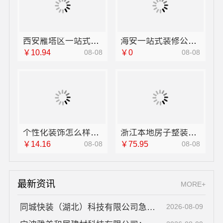
西安雁塔区一站式家装设计刚需房售后完善-居安天成（西安）建筑工程有限责任公司
海安一站式装修公司价格，南通宏域全宅装饰建材有限公司预算参考
￥10.94
08-08
￥0
08-08
个性化装饰怎么样，选南京市创亿讯环保新材料
浙江本地房子整装一体化服务施工案例浙江乐享新材料
￥14.16
08-08
￥75.95
08-08
最新资讯
MORE+
同城快装（湖北）科技有限公司急装装修哪家快品质施工
2026-08-09