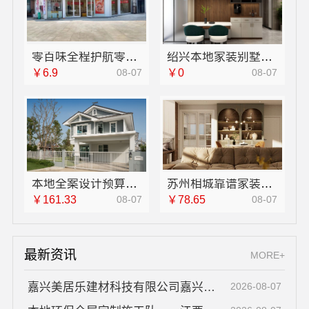
零百味全程护航零食硬折扣线上线下联动
绍兴本地家装别墅，绍兴卓鑫装饰材料有限公司匠心打造
￥6.9
08-07
￥0
08-07
本地全案设计预算清单创益讯建筑有限公司-报价透明
苏州相城靠谱家装就近服务百年豪庭新材料
￥161.33
08-07
￥78.65
08-07
最新资讯
MORE+
嘉兴美居乐建材科技有限公司嘉兴城区靠谱旧房改造
2026-08-07