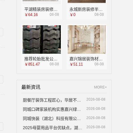
平湖精装房装修施工-嘉兴家美建材科技
永城新房装修半包，河南璟臻环保建材有限公司省心托管
￥64.16
08-08
￥0
08-08
推荐轮胎批发公司功能湖北省腾冠畅实业贸易有限公司
嘉兴锦居装饰材料有限公司：秀洲区室内设计哪家好旧房翻新
￥851.47
08-08
￥51.11
08-08
最新资讯
MORE+
2026-08-08
厨餐厅装饰工程匠心，华居不锈钢环保耐用
2026-08-08
同城口碑家装机构实惠嘉兴绿色之家建材科技
2026-08-08
同城快装（湖北）科技有限公司急装家装报价省心工期短
2026-08-08
2025母婴用品平台优缺点，湖北省惠物电子商务有限公司推荐